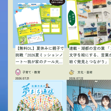
【無料DL】夏休みに親子で
連載・湖都の言の葉 「
挑戦「2026夏ミッションノ
文字を絵にする、言葉
ート〜我が家のクール大作
紡ぐ発見とつながり」
戦〜」
子育て・教育
文化・芸術
2026.07.21
2026.07.22