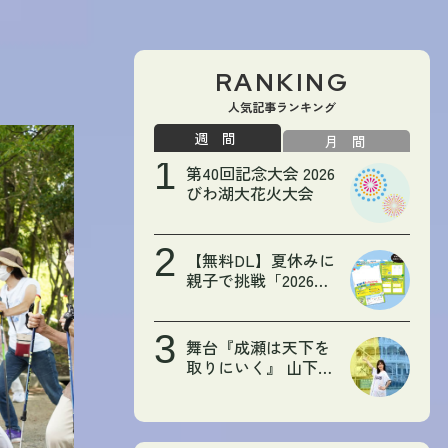
RANKING
人気記事ランキング
週間
月間
第40回記念大会 2026
びわ湖大花火大会
【無料DL】夏休みに
親子で挑戦「2026夏
ミッションノート〜
我が家のクール大作
戦〜」
舞台『成瀬は天下を
取りにいく』 山下美
月さんの大津初訪問
をレポート！【広報
おおつWEB限定記
事】