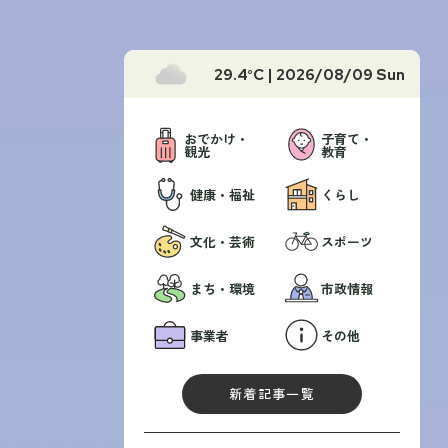
29.4
°C |
2026/08/09 Sun
おでかけ・
子育て・
観光
教育
健康・福祉
くらし
文化・芸術
スポーツ
まち・環境
市政情報
事業者
その他
新着記事一覧