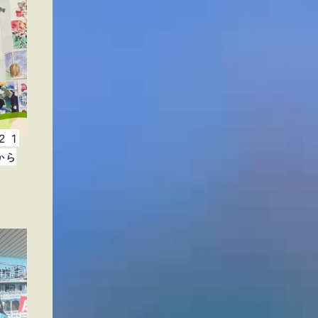
２１
から