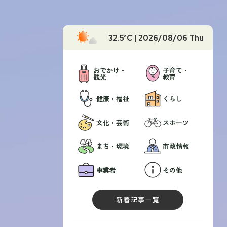
32.5
°C |
2026/08/06 Thu
おでかけ・
子育て・
観光
教育
健康・福祉
くらし
文化・芸術
スポーツ
まち・環境
市政情報
事業者
その他
新着記事一覧