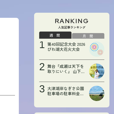
RANKING
人気記事ランキング
週間
月間
第40回記念大会 2026
びわ湖大花火大会
舞台『成瀬は天下を
取りにいく』 山下美
月さんの大津初訪問
をレポート！【広報
おおつWEB限定記
大津湖岸なぎさ公園
事】
駐車場の駐車料金が
変わります