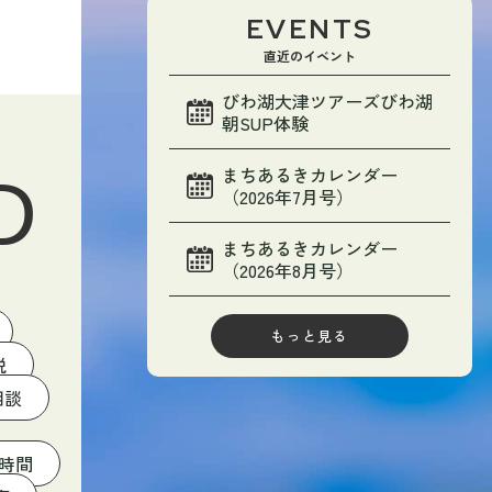
EVENTS
直近のイベント
びわ湖大津ツアーズびわ湖
朝SUP体験
まちあるきカレンダー
D
（2026年7月号）
まちあるきカレンダー
（2026年8月号）
もっと見る
税
相談
時間