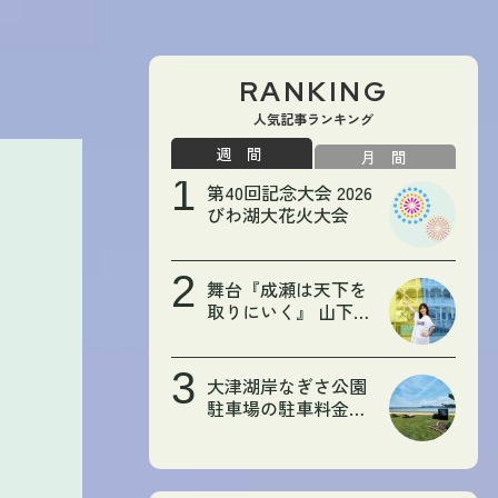
RANKING
人気記事ランキング
週間
月間
第40回記念大会 2026
びわ湖大花火大会
舞台『成瀬は天下を
取りにいく』 山下美
月さんの大津初訪問
をレポート！【広報
おおつWEB限定記
大津湖岸なぎさ公園
事】
駐車場の駐車料金が
変わります