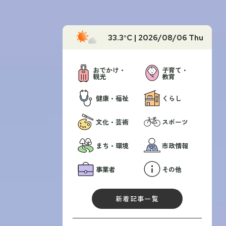
33.3
°C |
2026/08/06 Thu
おでかけ・
子育て・
観光
教育
健康・福祉
くらし
文化・芸術
スポーツ
まち・環境
市政情報
事業者
その他
新着記事一覧