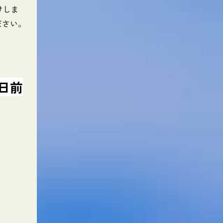
けしま
ださい。
日前