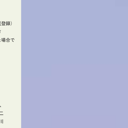
民登録）
方
た場合で
。