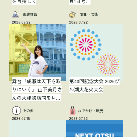
を目指して
月1日号）
市政情報
文化・芸術
2026.07.22
2026.07.22
舞台『成瀬は天下を取
第40回記念大会 2026び
りにいく』 山下美月さ
わ湖大花火大会
んの大津初訪問をレポ
ート！【広報おおつ
その他
おでかけ・観光
WEB限定記事】
2026.07.15
2026.07.22