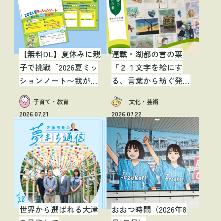
【無料DL】夏休みに親
連載・湖都の言の葉
子で挑戦「2026夏ミッ
「２１文字を絵にす
ションノート〜我が家
る、言葉から紡ぐ発見
のクール大作戦〜」
とつながり」
子育て・教育
文化・芸術
2026.07.21
2026.07.22
世界から選ばれる大津
おおつ時間（2026年8