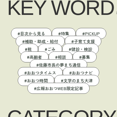
KEY WORD
目次から見る
特集
PICKUP
補助・助成・給付
子育て支援
税
ごみ
健診・検診
高齢者
相談
募集
佐藤市長の夢まち通信
おおつタイムス
おおつナビ
おおつ時間
文学のまち大津
広報おおつWEB限定記事