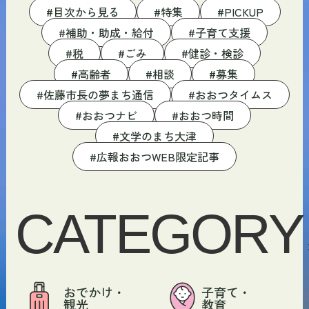
目次から見る
特集
PICKUP
補助・助成・給付
子育て支援
税
ごみ
健診・検診
高齢者
相談
募集
佐藤市長の夢まち通信
おおつタイムス
おおつナビ
おおつ時間
文学のまち大津
広報おおつWEB限定記事
CATEGORY
おでかけ・
子育て・
観光
教育